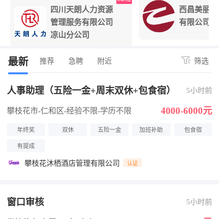
四川天朗人力资源
西昌美丽阳
管理服务有限公司
有限公司
凉山分公司
最新
推荐
急聘
附近
筛选
人事助理（五险一金+周末双休+包食宿）
5小时前
4000-6000元
攀枝花市-仁和区
-经验不限
-学历不限
年终奖
双休
五险一金
加班补助
包食宿
有提成
攀枝花沐栖酒店管理有限公司
认证
窗口审核
5小时前