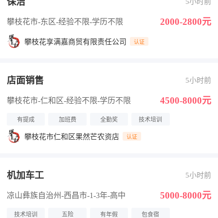
保洁
5小时前
2000-2800元
攀枝花市-东区
-经验不限
-学历不限
攀枝花享满嘉商贸有限责任公司
认证
店面销售
5小时前
4500-8000元
攀枝花市-仁和区
-经验不限
-学历不限
有提成
加班费
全勤奖
技术培训
攀枝花市仁和区果然芒农资店
认证
机加车工
5小时前
5000-8000元
凉山彝族自治州-西昌市
-1-3年
-高中
技术培训
五险
有年假
包食宿