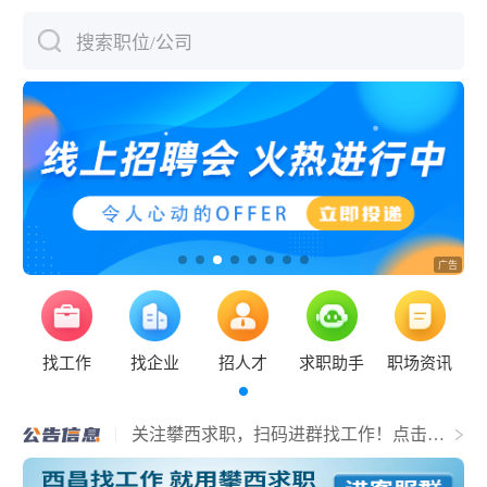
搜索职位/公司
下拉刷新
找工作
找企业
招人才
求职助手
职场资讯
关于宜宾人才主域名更换的通知
关注攀西求职，扫码进群找工作！点击查
看详情！
网站服务器升级公告
网站升级公告