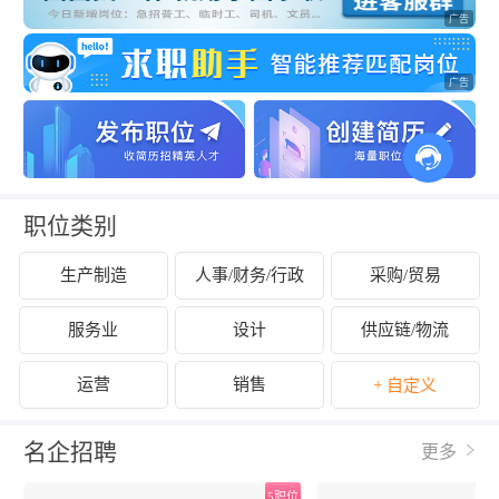
职位类别
生产制造
人事/财务/行政
采购/贸易
服务业
设计
供应链/物流
运营
销售
+ 自定义
名企招聘
更多
位
5职位