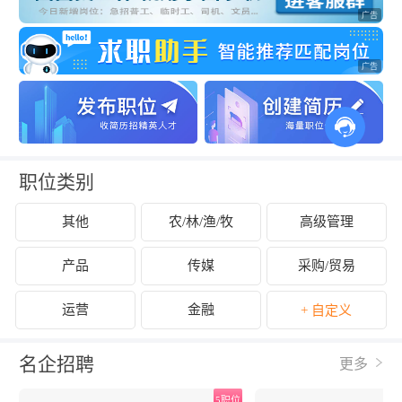
职位类别
其他
农/林/渔/牧
高级管理
产品
传媒
采购/贸易
运营
金融
+ 自定义
名企招聘
更多
位
5职位