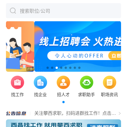
搜索职位/公司
下拉刷新
找工作
找企业
招人才
求职助手
职场资讯
关于宜宾人才主域名更换的通知
关注攀西求职，扫码进群找工作！点击查
看详情！
网站服务器升级公告
网站升级公告