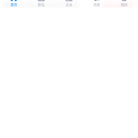
4000-6000元
攀枝花市-东区
-经验不限
-学历不限
首页
职位
企业
消息
我的
年终奖
双休
五险一金
包食宿
全勤奖
技术培训
攀枝花市因果电子商务有限公司
认证
采购
19小时前
4500-6500元
攀枝花市-东区
-经验不限
-学历不限
环境好
双休
年终奖
五险一金
全勤奖
攀枝花市同益信息技术有限公司
认证
机加车工
19小时前
5000-8000元
凉山彝族自治州-西昌市
-1-3年
-高中