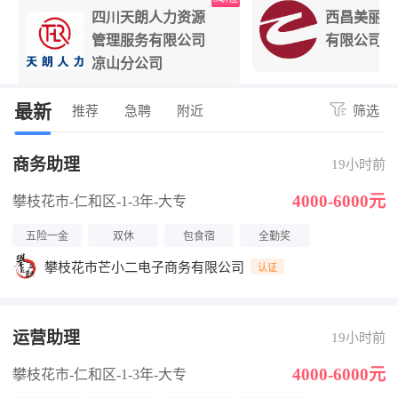
四川天朗人力资源
西昌美丽阳
管理服务有限公司
有限公司
凉山分公司
最新
推荐
急聘
附近
筛选
商务助理
19小时前
4000-6000元
攀枝花市-仁和区
-1-3年
-大专
五险一金
双休
包食宿
全勤奖
攀枝花市芒小二电子商务有限公司
认证
运营助理
19小时前
4000-6000元
攀枝花市-仁和区
-1-3年
-大专