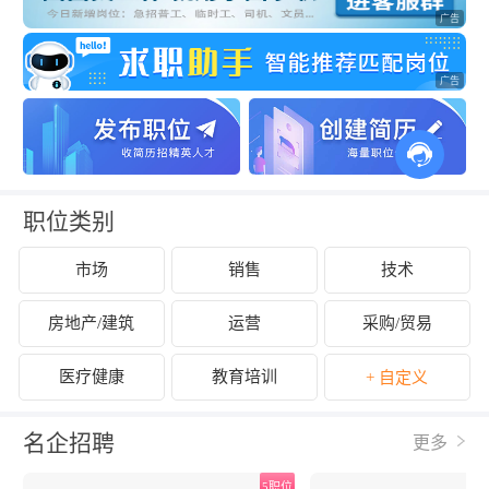
职位类别
市场
销售
技术
房地产/建筑
运营
采购/贸易
医疗健康
教育培训
+ 自定义
名企招聘
更多
位
5职位