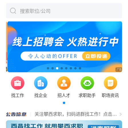
搜索职位/公司
下拉刷新
找工作
找企业
招人才
求职助手
职场资讯
关于宜宾人才主域名更换的通知
关注攀西求职，扫码进群找工作！点击查
看详情！
网站服务器升级公告
网站升级公告