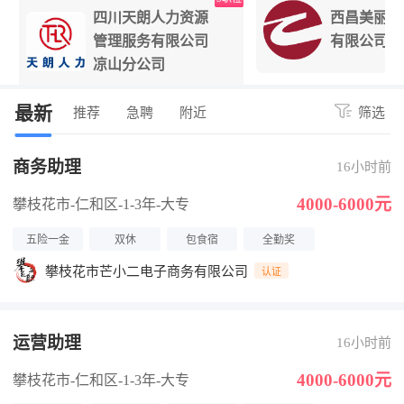
四川天朗人力资源
西昌美丽阳
管理服务有限公司
有限公司
凉山分公司
最新
推荐
急聘
附近
筛选
商务助理
16小时前
4000-6000元
攀枝花市-仁和区
-1-3年
-大专
五险一金
双休
包食宿
全勤奖
攀枝花市芒小二电子商务有限公司
认证
运营助理
16小时前
4000-6000元
攀枝花市-仁和区
-1-3年
-大专