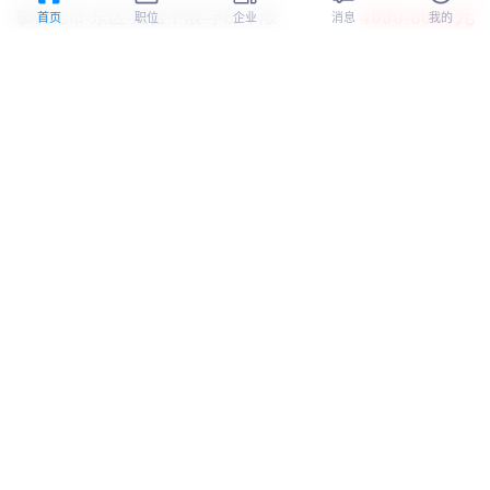
4000-6000元
攀枝花市-东区
-经验不限
-学历不限
首页
职位
企业
消息
我的
年终奖
双休
五险一金
包食宿
全勤奖
技术培训
攀枝花市因果电子商务有限公司
认证
采购
16小时前
4500-6500元
攀枝花市-东区
-经验不限
-学历不限
环境好
双休
年终奖
五险一金
全勤奖
攀枝花市同益信息技术有限公司
认证
机加车工
16小时前
5000-8000元
凉山彝族自治州-西昌市
-1-3年
-高中