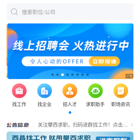
搜索职位/公司
下拉刷新
找工作
找企业
招人才
求职助手
职场资讯
关于宜宾人才主域名更换的通知
关注攀西求职，扫码进群找工作！点击查
看详情！
网站服务器升级公告
网站升级公告