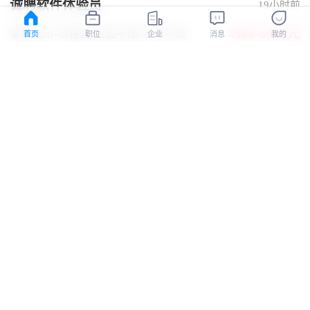
诚聘软件体验员
19小时前
4900-5900元
攀枝花市-市辖区
-经验不限
-学历不限
首页
职位
企业
消息
我的
压力小
抚州鹏力网络科技有限公司
认证
财务助理
19小时前
5000-8000元
攀枝花市-西区
-经验不限
-学历不限
年终奖
双休
五险一金
包食宿
技术培训
攀枝花一览旅游开发有限公司
认证
采购员
19小时前
4500-5000元
攀枝花市-东区
-经验不限
-学历不限