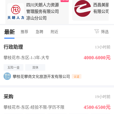
四川天朗人力资源
西昌美丽阳
管理服务有限公司
有限公司
凉山分公司
最新
推荐
急聘
附近
筛选
行政助理
13小时前
4000-6000元
攀枝花市-东区
-1-3年
-大专
五险一金
双休
攀枝花攀商文化旅游开发有限公司
认证
采购
19小时前
4500-6500元
攀枝花市-东区
-经验不限
-学历不限