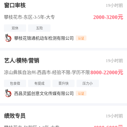
窗口审核
19小时前
2000-3200元
攀枝花市-东区
-3-5年
-大专
双休
五险
攀枝花锦通机动车检测有限公司
认证
艺人/模特/营销
19小时前
8000-22000元
凉山彝族自治州-西昌市
-经验不限
-学历不限
包食宿
有提成
晋升快
压力小
西昌灵狐创意文化传媒有限公司
认证
绩效专员
19小时前