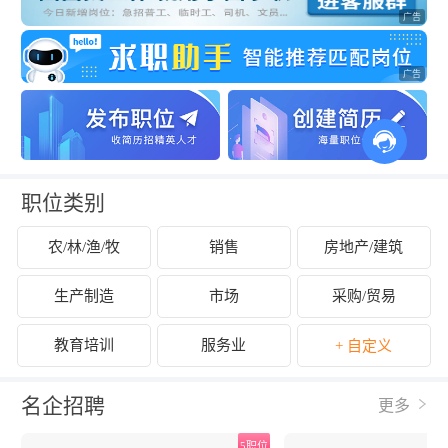
职位类别
农/林/渔/牧
销售
房地产/建筑
生产制造
市场
采购/贸易
教育培训
服务业
+ 自定义
名企招聘
更多
位
5职位